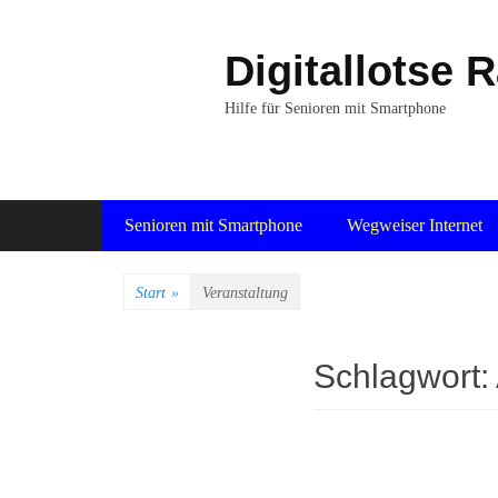
Zum
Inhalt
Digitallotse 
springen
Hilfe für Senioren mit Smartphone
Primäres Menü
Senioren mit Smartphone
Wegweiser Internet
Start
»
Veranstaltung
Schlagwort: