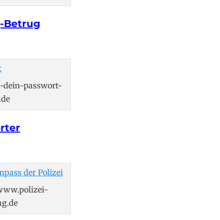
-Betrug
-dein-passwort-
.de
rter
/www.polizei-
ng.de