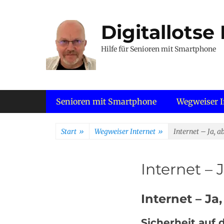
Zum
Inhalt
Digitallotse
springen
Hilfe für Senioren mit Smartphone
Primäres Menü
Senioren mit Smartphone
Wegweiser I
Start
»
Wegweiser Internet
»
Internet – Ja, ab
Internet – J
Internet – Ja,
Sicherheit auf