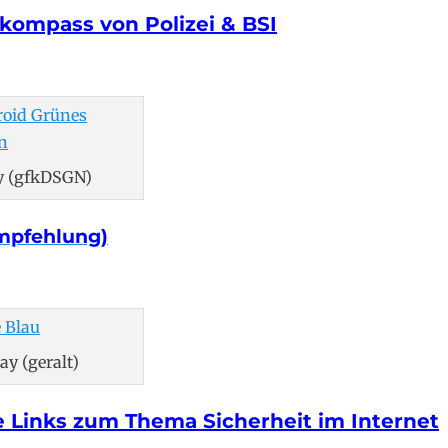
skompass von Polizei & BSI
ay (gfkDSGN)
mpfehlung)
ay (geralt)
 Links zum Thema Sicherheit im Internet