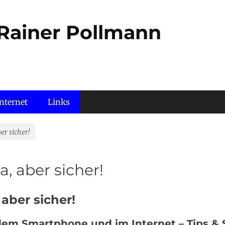
 Rainer Pollmann
nternet
Links
er sicher!
a, aber sicher!
 aber sicher!
 dem Smartphone und im Internet – Tips & 