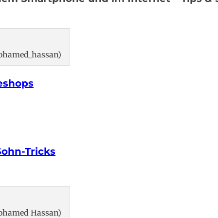
Mohamed_hassan)
eshops
Sohn-Tricks
Mohamed Hassan)