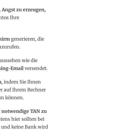
,
Angst zu erzeugen,
ntos Ihre
hirm
generieren, die
zurufen.
 aussehen wie die
sing-Email
versendet.
n
, indem Sie Ihnen
er auf Ihrem Rechner
tun können.
g notwendige TAN zu
stens hier sollten bei
und keine Bank wird