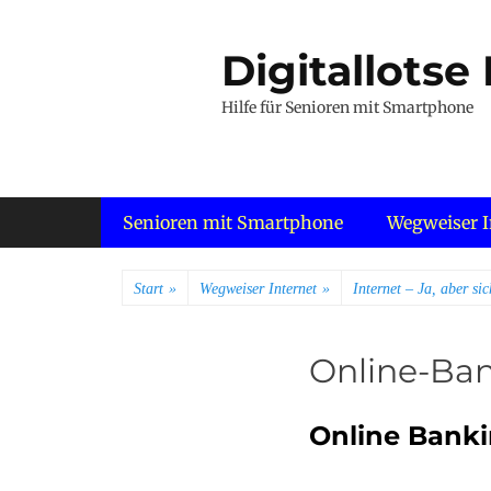
Zum
Inhalt
Digitallotse
springen
Hilfe für Senioren mit Smartphone
Primäres Menü
Senioren mit Smartphone
Wegweiser I
Start
»
Wegweiser Internet
»
Internet – Ja, aber sic
Online-Ba
Online Banki