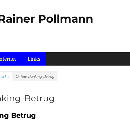
 Rainer Pollmann
nternet
Links
her!
»
Online-Banking-Betrug
nking-Betrug
ng Betrug