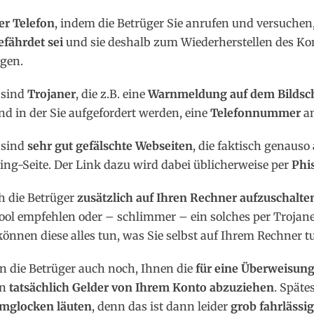
er Telefon
, indem die Betrüger Sie anrufen und versuchen
fährdet sei
und sie deshalb zum Wiederherstellen des Ko
gen.
 sind
Trojaner
, die z.B. eine
Warnmeldung auf dem Bildsc
nd in der Sie aufgefordert werden, eine
Telefonnummer
an
 sind
sehr gut gefälschte Webseiten
, die faktisch genauso
ing-Seite. Der Link dazu wird dabei üblicherweise per
Phi
h die Betrüger
zusätzlich auf Ihren Rechner aufzuschalte
ool empfehlen oder – schlimmer – ein solches per Trojan
können diese alles tun, was Sie selbst auf Ihrem Rechner 
en die Betrüger auch noch, Ihnen die
für eine Überweisun
nn
tatsächlich Gelder von Ihrem Konto abzuziehen
. Späte
rmglocken läuten
, denn das ist dann leider
grob fahrlässig