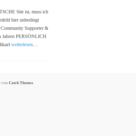
UTSCHE Site ist, muss ich
mfeld hier unbedingt
 Community Supporter &
tzten Jahren PERSÖNLICH
Mikael
weiterlesen…
l von
Catch Themes