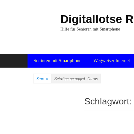
Zum
Inhalt
Digitallotse 
springen
Hilfe für Senioren mit Smartphone
Primäres Menü
Senioren mit Smartphone
Wegweiser Internet
Start
»
Beiträge getagged
Gurus
Schlagwort: