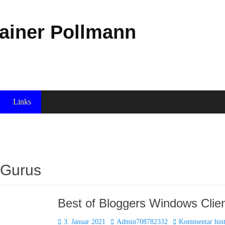
Rainer Pollmann
Links
Gurus
Best of Bloggers Windows Clie
Posted
Autor
3. Januar 2021
Admin708782332
Kommentar hint