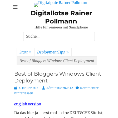
Zum
Inhalt
Digitallotse Rainer
springen
Pollmann
Hilfe für Senioren mit Smartphone
Suchen
nach:
Start
»
DeploymentTips
»
Best of Bloggers Windows Client Deployment
Best of Bloggers Windows Client
Deployment
Posted
Autor
3. Januar 2021
Admin708782332
Kommentar
on
hinterlassen
english version
Da das hier ja – erst mal – eine DEUTSCHE Site ist,