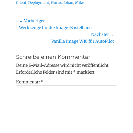
Client
,
Deployment
,
Gurus
,
Johan
,
Mike
Beitragsnavigation
← Vorheriger
Vorheriger
Werkzeuge für die Image-Bastelbude
Beitrag:
Nächster →
Nächster
Vanilla Image W10 für AutoPilot
Beitrag:
Schreibe einen Kommentar
Deine E-Mail-Adresse wird nicht veröffentlicht.
Erforderliche Felder sind mit
*
markiert
Kommentar
*