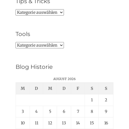
Tips & Tricks
Tips
&
Tricks
Tools
Tools
Blog Historie
AUGUST 2026
M
D
M
D
F
S
S
1
2
3
4
5
6
7
8
9
10
11
12
13
14
15
16