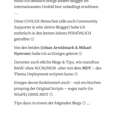
muss ich dennoch einige andere Blogger im
internationalen Umfeld hier unbedingt erwähnen
….
Diese COOLEN Menschen (alle auch Community
Supporter & sehr aktive Blogger) habe ich
mehrfach in den letzten Jahren PERSÖNLICH
getroffen 🙂
Von den beiden
(Johan Arwidmark & Mikael
Nystrom
) habe ich so Einiges gelernt 🙂
Darunter auch etliche Blogs & Tips, wie man/frau
BASIC ohne SCCM/MEM -aber mit dem
MDT
– das
Thema Deployment scripten kann 🙂
Einiges davon funktioniert auch – mit ein bischen
pimping der Original Scripts – sogar nativ (in
WinPE) OHNE MDT 🙂
Tips dazu in einem der folgenden Blogs 🙂 ….