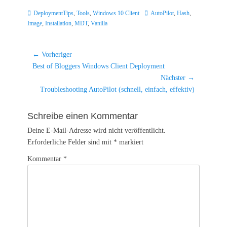
Kategorien
Schlagworte
DeploymentTips
,
Tools
,
Windows 10 Client
AutoPilot
,
Hash
,
Image
,
Installation
,
MDT
,
Vanilla
Beitragsnavigation
← Vorheriger
Vorheriger
Best of Bloggers Windows Client Deployment
Beitrag:
Nächster →
Nächster
Troubleshooting AutoPilot (schnell, einfach, effektiv)
Beitrag:
Schreibe einen Kommentar
Deine E-Mail-Adresse wird nicht veröffentlicht.
Erforderliche Felder sind mit
*
markiert
Kommentar
*