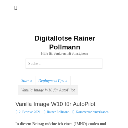
Zum
Inhalt
springen
Digitallotse Rainer
Pollmann
Hilfe für Senioren mit Smartphone
Suchen
nach:
Start
»
DeploymentTips
»
Vanilla Image W10 für AutoPilot
Vanilla Image W10 für AutoPilot
Posted
Autor
2. Februar 2021
Rainer Pollmann
Kommentar hinterlassen
on
In diesem Beitrag möchte ich einen (IMHO) coolen und